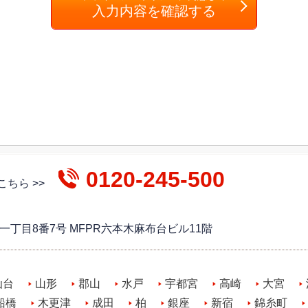
入力内容を確認する
0120-245-500
ちら >>
木一丁目8番7号 MFPR六本木麻布台ビル11階
仙台
山形
郡山
水戸
宇都宮
高崎
大宮
船橋
木更津
成田
柏
銀座
新宿
錦糸町