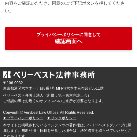
内容をご確認いただき、同意の上で下記ボタンを押してくださ
い。
プライバシーポリシーに同意して
確認画面へ
〒106-0032
東京都
港区六本木一丁目8番7号 MFPR六本木麻布台ビル11階
ベリーベスト弁護士法人（所属：第一東京弁護士会）
ご相談の際はお近くのオフィスへのご来所が必要となります。
Copyright © Verybest Law Offices. All Rights Reserved.
▶プライバシーポリシー
▶リンクポリシー
本サイトに掲載されているコンテンツの著作権は、ベリーベストグループに帰
属します。無断利用・転載を発見した場合は、法的措置を取らせていただくこ
とがあります。