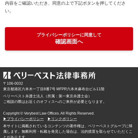
内容をご確認いただき、同意の上で下記ボタンを押してくださ
い。
プライバシーポリシーに同意して
確認画面へ
〒106-0032
東京都
港区六本木一丁目8番7号 MFPR六本木麻布台ビル11階
ベリーベスト弁護士法人（所属：第一東京弁護士会）
ご相談の際はお近くのオフィスへのご来所が必要となります。
Copyright © Verybest Law Offices. All Rights Reserved.
▶プライバシーポリシー
▶リンクポリシー
本サイトに掲載されているコンテンツの著作権は、ベリーベストグループに帰
属します。無断利用・転載を発見した場合は、法的措置を取らせていただくこ
とがあります。