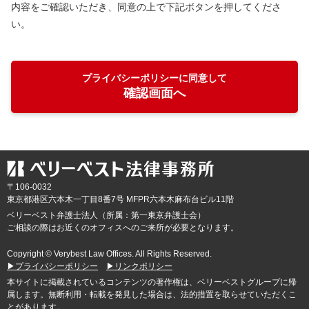
内容をご確認いただき、同意の上で下記ボタンを押してくださ
い。
プライバシーポリシーに同意して
確認画面へ
〒106-0032
東京都
港区六本木一丁目8番7号 MFPR六本木麻布台ビル11階
ベリーベスト弁護士法人（所属：第一東京弁護士会）
ご相談の際はお近くのオフィスへのご来所が必要となります。
Copyright © Verybest Law Offices. All Rights Reserved.
▶プライバシーポリシー
▶リンクポリシー
本サイトに掲載されているコンテンツの著作権は、ベリーベストグループに帰
属します。無断利用・転載を発見した場合は、法的措置を取らせていただくこ
とがあります。