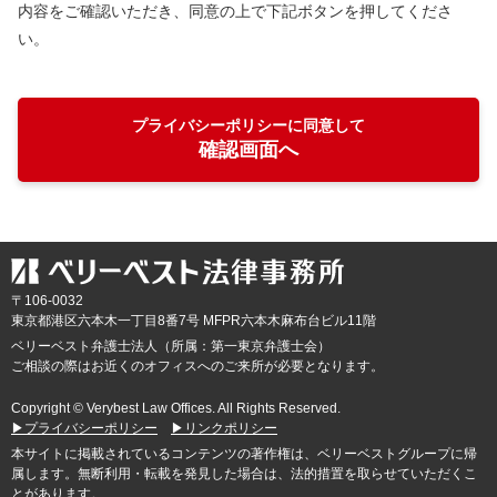
内容をご確認いただき、同意の上で下記ボタンを押してくださ
い。
プライバシーポリシーに同意して
確認画面へ
〒106-0032
東京都
港区六本木一丁目8番7号 MFPR六本木麻布台ビル11階
ベリーベスト弁護士法人（所属：第一東京弁護士会）
ご相談の際はお近くのオフィスへのご来所が必要となります。
Copyright © Verybest Law Offices. All Rights Reserved.
▶プライバシーポリシー
▶リンクポリシー
本サイトに掲載されているコンテンツの著作権は、ベリーベストグループに帰
属します。無断利用・転載を発見した場合は、法的措置を取らせていただくこ
とがあります。