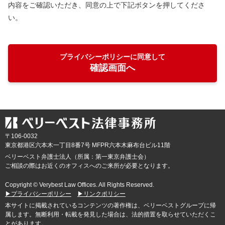
内容をご確認いただき、同意の上で下記ボタンを押してくださ
い。
プライバシーポリシーに同意して
確認画面へ
〒106-0032
東京都
港区六本木一丁目8番7号 MFPR六本木麻布台ビル11階
ベリーベスト弁護士法人（所属：第一東京弁護士会）
ご相談の際はお近くのオフィスへのご来所が必要となります。
Copyright © Verybest Law Offices. All Rights Reserved.
▶プライバシーポリシー
▶リンクポリシー
本サイトに掲載されているコンテンツの著作権は、ベリーベストグループに帰
属します。無断利用・転載を発見した場合は、法的措置を取らせていただくこ
とがあります。