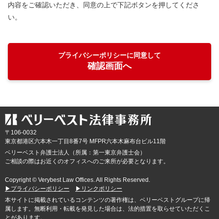
内容をご確認いただき、同意の上で下記ボタンを押してくださ
い。
プライバシーポリシーに同意して
確認画面へ
〒106-0032
東京都
港区六本木一丁目8番7号 MFPR六本木麻布台ビル11階
ベリーベスト弁護士法人（所属：第一東京弁護士会）
ご相談の際はお近くのオフィスへのご来所が必要となります。
Copyright © Verybest Law Offices. All Rights Reserved.
▶プライバシーポリシー
▶リンクポリシー
本サイトに掲載されているコンテンツの著作権は、ベリーベストグループに帰
属します。無断利用・転載を発見した場合は、法的措置を取らせていただくこ
とがあります。