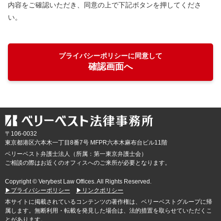
内容をご確認いただき、同意の上で下記ボタンを押してくださ
い。
プライバシーポリシーに同意して
確認画面へ
〒106-0032
東京都
港区六本木一丁目8番7号 MFPR六本木麻布台ビル11階
ベリーベスト弁護士法人（所属：第一東京弁護士会）
ご相談の際はお近くのオフィスへのご来所が必要となります。
Copyright © Verybest Law Offices. All Rights Reserved.
▶プライバシーポリシー
▶リンクポリシー
本サイトに掲載されているコンテンツの著作権は、ベリーベストグループに帰
属します。無断利用・転載を発見した場合は、法的措置を取らせていただくこ
とがあります。