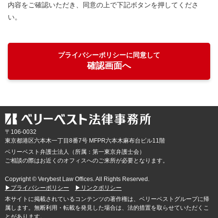
内容をご確認いただき、同意の上で下記ボタンを押してくださ
い。
プライバシーポリシーに同意して
確認画面へ
〒106-0032
東京都
港区六本木一丁目8番7号 MFPR六本木麻布台ビル11階
ベリーベスト弁護士法人（所属：第一東京弁護士会）
ご相談の際はお近くのオフィスへのご来所が必要となります。
Copyright © Verybest Law Offices. All Rights Reserved.
▶プライバシーポリシー
▶リンクポリシー
本サイトに掲載されているコンテンツの著作権は、ベリーベストグループに帰
属します。無断利用・転載を発見した場合は、法的措置を取らせていただくこ
とがあります。