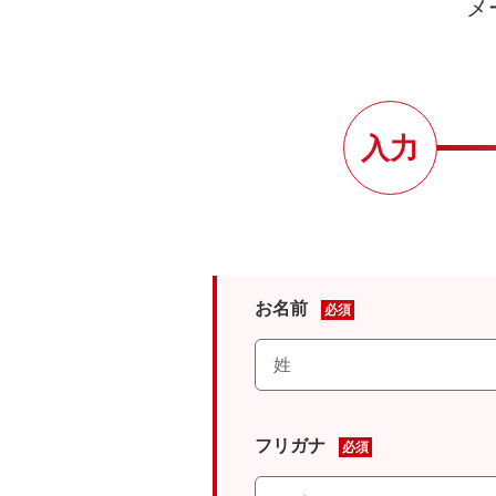
メ
入力
お名前
必須
フリガナ
必須