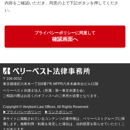
内容をご確認いただき、同意の上で下記ボタンを押してくださ
い。
プライバシーポリシーに同意して
確認画面へ
〒106-0032
東京都
港区六本木一丁目8番7号 MFPR六本木麻布台ビル11階
ベリーベスト弁護士法人（所属：第一東京弁護士会）
ご相談の際はお近くのオフィスへのご来所が必要となります。
Copyright © Verybest Law Offices. All Rights Reserved.
▶プライバシーポリシー
▶リンクポリシー
本サイトに掲載されているコンテンツの著作権は、ベリーベストグループに帰
属します。無断利用・転載を発見した場合は、法的措置を取らせていただくこ
とがあります。