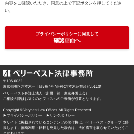
内容をご確認いただき、同意の上で下記ボタンを押してくださ
い。
プライバシーポリシーに同意して
確認画面へ
〒106-0032
東京都
港区六本木一丁目8番7号 MFPR六本木麻布台ビル11階
ベリーベスト弁護士法人（所属：第一東京弁護士会）
ご相談の際はお近くのオフィスへのご来所が必要となります。
Copyright © Verybest Law Offices. All Rights Reserved.
▶プライバシーポリシー
▶リンクポリシー
本サイトに掲載されているコンテンツの著作権は、ベリーベストグループに帰
属します。無断利用・転載を発見した場合は、法的措置を取らせていただくこ
とがあります。