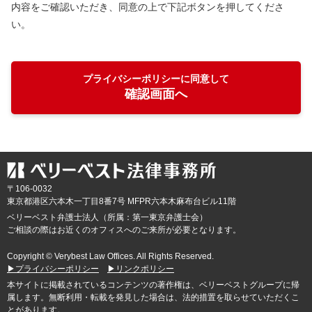
内容をご確認いただき、同意の上で下記ボタンを押してくださ
い。
プライバシーポリシーに同意して
確認画面へ
〒106-0032
東京都
港区六本木一丁目8番7号 MFPR六本木麻布台ビル11階
ベリーベスト弁護士法人（所属：第一東京弁護士会）
ご相談の際はお近くのオフィスへのご来所が必要となります。
Copyright © Verybest Law Offices. All Rights Reserved.
▶プライバシーポリシー
▶リンクポリシー
本サイトに掲載されているコンテンツの著作権は、ベリーベストグループに帰
属します。無断利用・転載を発見した場合は、法的措置を取らせていただくこ
とがあります。