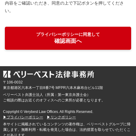
内容をご確認いただき、同意の上で下記ボタンを押してくださ
い。
プライバシーポリシーに同意して
確認画面へ
〒106-0032
東京都
港区六本木一丁目8番7号 MFPR六本木麻布台ビル11階
ベリーベスト弁護士法人（所属：第一東京弁護士会）
ご相談の際はお近くのオフィスへのご来所が必要となります。
Copyright © Verybest Law Offices. All Rights Reserved.
▶プライバシーポリシー
▶リンクポリシー
本サイトに掲載されているコンテンツの著作権は、ベリーベストグループに帰
属します。無断利用・転載を発見した場合は、法的措置を取らせていただくこ
とがあります。