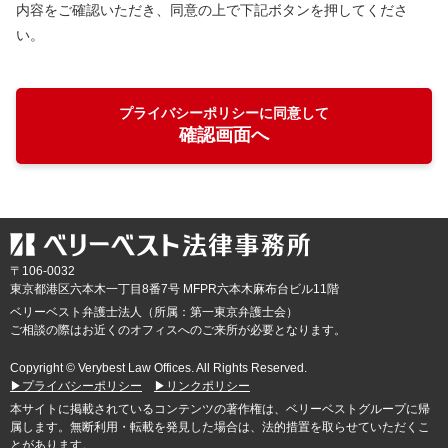
内容をご確認いただき、同意の上で下記ボタンを押してくださ
い。
プライバシーポリシーに同意して
確認画面へ
〒106-0032
東京都
港区六本木一丁目8番7号 MFPR六本木麻布台ビル11階
ベリーベスト弁護士法人（所属：第一東京弁護士会）
ご相談の際はお近くのオフィスへのご来所が必要となります。
Copyright © Verybest Law Offices. All Rights Reserved.
▶プライバシーポリシー
▶リンクポリシー
本サイトに掲載されているコンテンツの著作権は、ベリーベストグループに帰
属します。無断利用・転載を発見した場合は、法的措置を取らせていただくこ
とがあります。