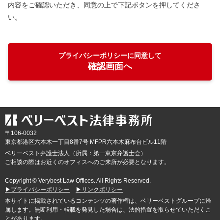
内容をご確認いただき、同意の上で下記ボタンを押してくださ
い。
プライバシーポリシーに同意して
確認画面へ
〒106-0032
東京都
港区六本木一丁目8番7号 MFPR六本木麻布台ビル11階
ベリーベスト弁護士法人（所属：第一東京弁護士会）
ご相談の際はお近くのオフィスへのご来所が必要となります。
Copyright © Verybest Law Offices. All Rights Reserved.
▶プライバシーポリシー
▶リンクポリシー
本サイトに掲載されているコンテンツの著作権は、ベリーベストグループに帰
属します。無断利用・転載を発見した場合は、法的措置を取らせていただくこ
とがあります。