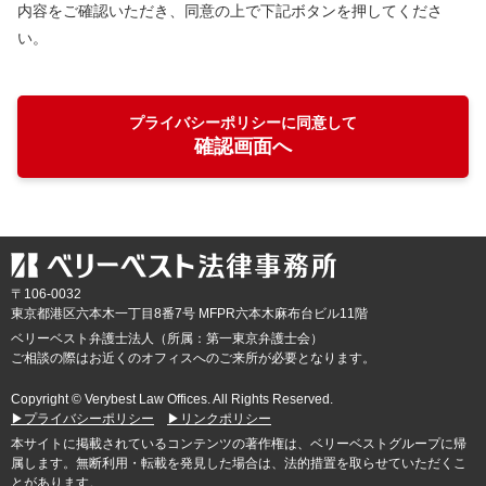
内容をご確認いただき、同意の上で下記ボタンを押してくださ
い。
プライバシーポリシーに同意して
確認画面へ
〒106-0032
東京都
港区六本木一丁目8番7号 MFPR六本木麻布台ビル11階
ベリーベスト弁護士法人（所属：第一東京弁護士会）
ご相談の際はお近くのオフィスへのご来所が必要となります。
Copyright © Verybest Law Offices. All Rights Reserved.
▶プライバシーポリシー
▶リンクポリシー
本サイトに掲載されているコンテンツの著作権は、ベリーベストグループに帰
属します。無断利用・転載を発見した場合は、法的措置を取らせていただくこ
とがあります。