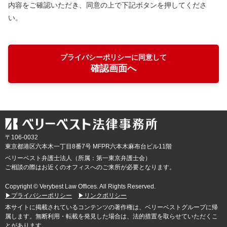
内容をご確認いただき、同意の上で下記ボタンを押してくださ
い。
プライバシーポリシーに同意して
確認画面へ
〒106-0032
東京都
港区六本木一丁目8番7号 MFPR六本木麻布台ビル11階
ベリーベスト弁護士法人（所属：第一東京弁護士会）
ご相談の際はお近くのオフィスへのご来所が必要となります。
Copyright © Verybest Law Offices. All Rights Reserved.
▶プライバシーポリシー
▶リンクポリシー
本サイトに掲載されているコンテンツの著作権は、ベリーベストグループに帰
属します。無断利用・転載を発見した場合は、法的措置を取らせていただくこ
とがあります。