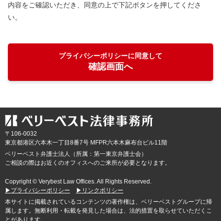
内容をご確認いただき、同意の上で下記ボタンを押してくださ
い。
プライバシーポリシーに同意して
確認画面へ
〒106-0032
東京都
港区六本木一丁目8番7号 MFPR六本木麻布台ビル11階
ベリーベスト弁護士法人（所属：第一東京弁護士会）
ご相談の際はお近くのオフィスへのご来所が必要となります。
Copyright © Verybest Law Offices. All Rights Reserved.
▶プライバシーポリシー
▶リンクポリシー
本サイトに掲載されているコンテンツの著作権は、ベリーベストグループに帰
属します。無断利用・転載を発見した場合は、法的措置を取らせていただくこ
とがあります。