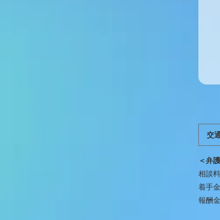
交
＜弁
相談料
着手金
報酬