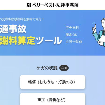
の交通事故慰謝料を無料で算定！
完全無料
匿名OK
弁護士監修
ケガの状態
必須
軽傷（むちうち・打撲のみ）
重症（骨折など）