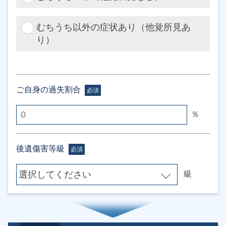
むちうち以外の症状あり（他覚所見あ
り）
ご自身の過失割合
必須
％
後遺傷害等級
必須
級