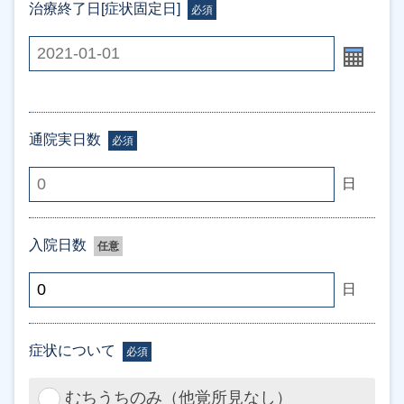
治療終了日[症状固定日]
必須
通院実日数
必須
日
入院日数
任意
日
症状について
必須
むちうちのみ（他覚所見なし）