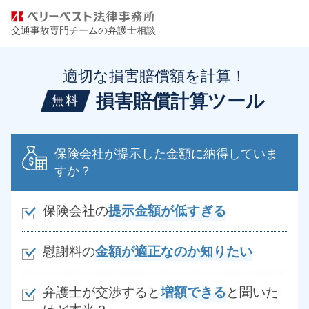
交通事故専門チームの弁護士相談
適切な損害賠償額を計算！
損害賠償計算ツール
無料
保険会社が提示した金額に納得していま
すか？
保険会社の
提示金額が低すぎる
慰謝料の
金額が適正なのか知りたい
弁護士が交渉すると
増額できる
と聞いた