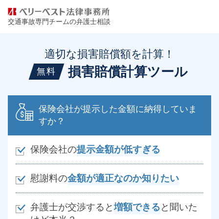
交通事故専門チームの弁護士相談
適切な損害賠償額を計算！
損害賠償計算ツール
無料
保険会社が提示した金額に納得していま
すか？
保険会社の
提示金額が低すぎる
慰謝料の
金額が適正なのか知りたい
弁護士が交渉すると
増額できる
と聞いた