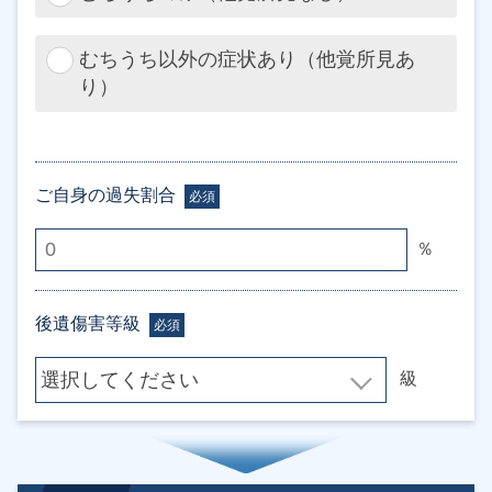
むちうち以外の症状あり（他覚所見あ
り）
ご自身の過失割合
必須
％
後遺傷害等級
必須
級