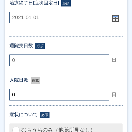
治療終了日[症状固定日]
必須
通院実日数
必須
日
入院日数
任意
日
症状について
必須
むちうちのみ（他覚所見なし）