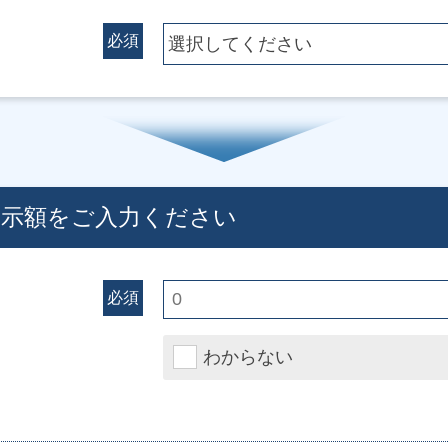
必須
提示額をご入力ください
必須
わからない