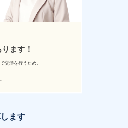
あります！
で交渉を行うため、
。
算します