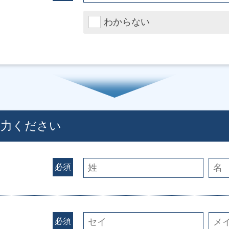
わからない
入力ください
必須
必須