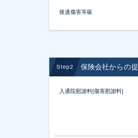
後遺傷害等級
保険会社からの
Step2
入通院慰謝料[傷害慰謝料]