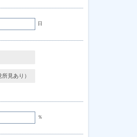
日
）
覚所見あり）
％