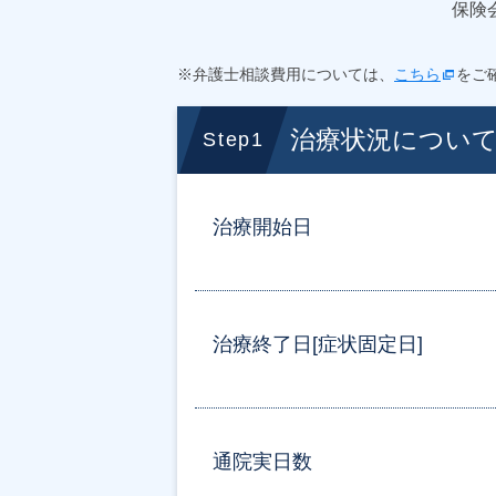
保険
※弁護士相談費用については、
こちら
をご
治療状況につい
Step1
治療開始日
治療終了日[症状固定日]
通院実日数