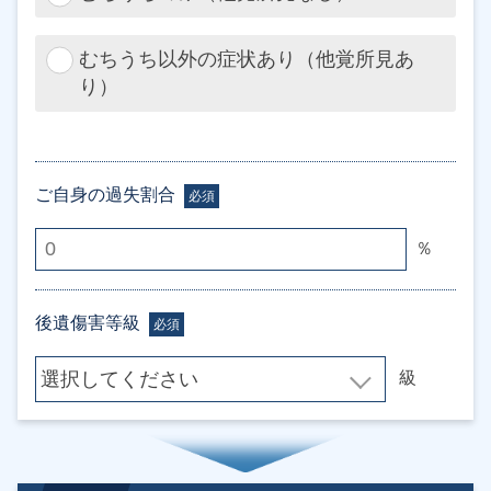
むちうち以外の症状あり（他覚所見あ
り）
ご自身の過失割合
必須
％
後遺傷害等級
必須
級