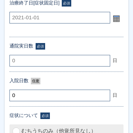
治療終了日[症状固定日]
必須
通院実日数
必須
日
入院日数
任意
日
症状について
必須
むちうちのみ（他覚所見なし）