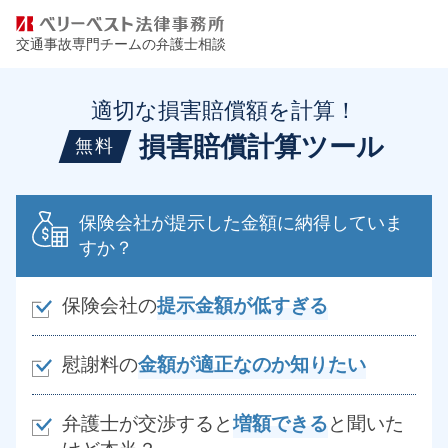
交通事故専門チームの弁護士相談
適切な損害賠償額を計算！
損害賠償計算ツール
無料
保険会社が提示した金額に納得していま
すか？
保険会社の
提示金額が低すぎる
慰謝料の
金額が適正なのか知りたい
弁護士が交渉すると
増額できる
と聞いた